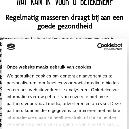
Regelmatig masseren draagt bij aan een
goede gezondheid
Masseren is niet alleen lekker voor de ontspanning, ook bij
klachten kan een gerichte massage verlichting geven. Naast
gediplomeerd sportmasseuse en diverse andere
massageopleidingen ben ik, Barbara Leen ook in het bezit van de
opleiding blessurepreventie. Met deze opleiding kijk je naar het
gehele lichaam en zoek je naar mogelijke oorzaken van de klacht.
Onze website maakt gebruik van cookies
De locatie van de klacht hoeft niet altijd de oorsprong van de
We gebruiken cookies om content en advertenties te
klacht te zijn. Als de oorsprong bekend is, kan je gericht
behandelen. Dat is meestal een combinatie van masseren en
personaliseren, om functies voor social media te bieden
oefeningen die veelal makkelijk uit te voeren zijn. In sommige
en om ons websiteverkeer te analyseren. Ook delen we
gevallen kan daarbij nog kinesio tape (medical tape) gebruikt
informatie over uw gebruik van onze site met onze
worden.
partners voor social media, adverteren en analyse. Deze
Na een sportcarrière op hoog niveau ben ik gaan werken in de
partners kunnen deze gegevens combineren met andere
zorg en wel op de afdeling pathologie. Na 19 jaar werkzaam
informatie die u aan ze heeft verstrekt of die ze hebben
geweest te zijn in deze discipline, waarvan de laatste 9 jaar als
verzameld op basis van uw gebruik van hun services. U
hoofd heb ik een carrière switch gemaakt en ben ik een eigen