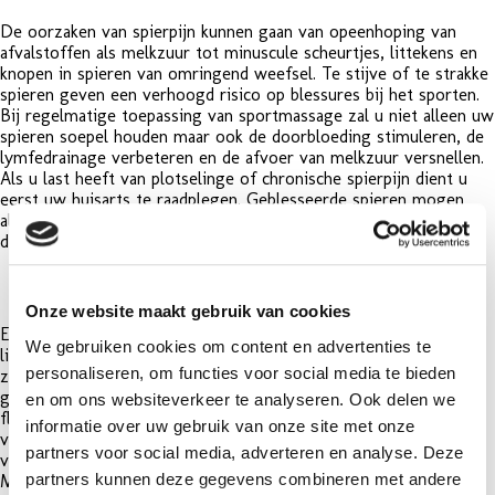
De oorzaken van spierpijn kunnen gaan van opeenhoping van
afvalstoffen als melkzuur tot minuscule scheurtjes, littekens en
knopen in spieren van omringend weefsel. Te stijve of te strakke
spieren geven een verhoogd risico op blessures bij het sporten.
Bij regelmatige toepassing van sportmassage zal u niet alleen uw
spieren soepel houden maar ook de doorbloeding stimuleren, de
lymfedrainage verbeteren en de afvoer van melkzuur versnellen.
Als u last heeft van plotselinge of chronische spierpijn dient u
eerst uw huisarts te raadplegen. Geblesseerde spieren mogen
alleen behandeld worden door een fysiotherapeut of een
deskundig masseur.
Massage en training
Onze website maakt gebruik van cookies
Een regelmatige massage is een goede aanvulling op
We gebruiken cookies om content en advertenties te
lichaamsbeweging. Het houdt mensen met diverse activiteiten
personaliseren, om functies voor social media te bieden
zoals hardlopen, voetballen of balletdansen fysiek en mentaal
gezond. Hun prestaties worden beter doordat hun spieren
en om ons websiteverkeer te analyseren. Ook delen we
flexibeler worden en ze ondervinden minder nadelige gevolgen
informatie over uw gebruik van onze site met onze
van de trainingen zoals stijfheid en spierpijn. Sportmassage
partners voor social media, adverteren en analyse. Deze
vermindert angst en houdt de sporter alert en tegelijk rustig.
partners kunnen deze gegevens combineren met andere
Mensen die regelmatig een sportmassage ondergaan zullen