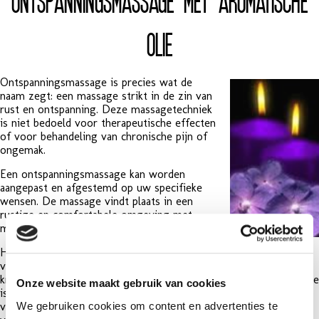
olie
Ontspanningsmassage is precies wat de
naam zegt: een massage strikt in de zin van
rust en ontspanning. Deze massagetechniek
is niet bedoeld voor therapeutische effecten
of voor behandeling van chronische pijn of
ongemak.
Een ontspanningsmassage kan worden
aangepast en afgestemd op uw specifieke
wensen. De massage vindt plaats in een
rustige en comfortabele omgeving met
muziek en/of kaarslicht op de achtergrond.
Het is een luxe massage die gebruik maakt
van diverse soorten
massagetechnieken
, waaronder het zacht
kneden en rollen van de huid en de spieren. Ontspanningsmassage
Onze website maakt gebruik van cookies
is geen diepe weefsel massage en is er niet voor het bewerken
We gebruiken cookies om content en advertenties te
van de diepere spieren van het lichaam, maar is alleen bedoeld