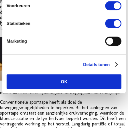
Na weefseltrauma reageert het weefsel met een
Voorkeuren
ontstekingsreactie. Er ontstaat een lokale zwelling welke een
drukverhoging geeft op het omringende weefsel. Door deze
drukverhoging wordt de bloedcirculatie verstoord en de
lymfeafvoer belemmerd, waardoor de druk op de pijnreceptoren
Statistieken
toeneemt.
De liftende werking van de
Marketing
CureTape geeft een
onmiddellijke
drukvermindering, waardoor
de bloedcirculatie en de
Details tonen
lymfeafvoer weer worden
hersteld. De druk op de
pijnreceptoren neemt af, de
ervaren pijn vermindert
OK
onmiddellijk. Automatisch
maakt dat een meer fysiologisch bewegingspatroon mogelijk.
Conventionele sporttape heeft als doel de
bewegingsmogelijkheden te beperken. Bij het aanleggen van
sporttape ontstaat een aanzienlijke drukverhoging, waardoor de
bloedcirculatie en de lymfeafvoer beperkt worden. Dit heeft een
vertragende werking op het herstel. Langdurig partiële of totaal