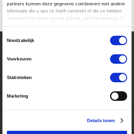
partners kunnen deze gegevens combineren met andere
informatie die u aan ze heeft verstrekt of die ze hebben
verzameld op basis van uw gebruik van hun services. U
gaat akkoord met onze cookies als u onze website blijft
gebruiken.
Toestemmingsselectie
Noodzakelijk
Voorkeuren
Statistieken
Marketing
Openingstijden
Maandag
13.00 – 21.00
Details tonen
Dinsdag
10.00 – 17.00
Woensdag
13.00 – 21.00