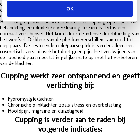
ontdaan van afvalstoffen, tegelijk wordt de emotie die bij de
OK
drukpunten hoort ook ‘losgetrild’, met als gevolg algehele
ontspanning.
Het is nog bijzonder te weten dat na een cupping op de plek van
behandeling een duidelijke verkleuring te zien is. Dit is een
normaal verschijnsel. Het komt door de intense doorbloeding van
het weefsel. De kleur van de plek kan verschillen, van rood tot
diep paars. De resterende rode/paarse plek is verder alleen een
cosmetisch verschijnsel: het doet geen pijn. Het verdwijnen van
de roodheid gaat meestal in gelijke mate op met het verbeteren
van de klachten.
Cupping werkt zeer ontspannend en geeft
verlichting bij:
Fybromyalgieklachten
Chronische pijnklachten zoals stress en overbelasting
Hoofdpijn, migraine en duizeligheid
Cupping is verder aan te raden bij
volgende indicaties: