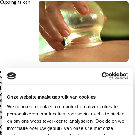
Cupping is een
massagetechniek die binnen de Oosterse geneeskunde veelvuldig
wordt gebruikt en werd ontwikkeld om gifstoffen en
spierkrampen vanuit diepere lichaamsweefsels naar het
huidoppervlak te trekken. Doordat de spieren en de huid goed
doorbloed raken, wordt het voor het lichaam eenvoudiger
Onze website maakt gebruik van cookies
afvalstoffen te verwijderen, met als gevolg een algehele
ontspanning. Cupping heeft een enorme dieptewerking, doordat
We gebruiken cookies om content en advertenties te
speciale glazen bokaaltjes vacuüm op de huid worden
personaliseren, om functies voor social media te bieden
aangebracht.
en om ons websiteverkeer te analyseren. Ook delen we
Cupping is een vorm van acupunctuur die gericht is op de
informatie over uw gebruik van onze site met onze
beweging van de energie, het bloed, en de lichaamsvloeistoffen.